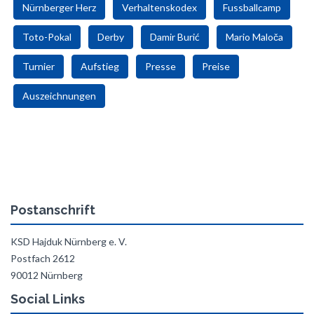
Nürnberger Herz
Verhaltenskodex
Fussballcamp
Toto-Pokal
Derby
Damir Burić
Mario Maloča
Turnier
Aufstieg
Presse
Preise
Auszeichnungen
Postanschrift
KSD Hajduk Nürnberg e. V.
Postfach 2612
90012 Nürnberg
Social Links