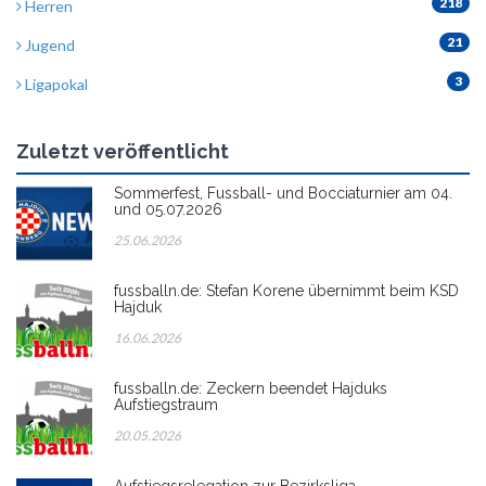
218
Herren
21
Jugend
3
Ligapokal
Zuletzt veröffentlicht
Sommerfest, Fussball- und Bocciaturnier am 04.
und 05.07.2026
25.06.2026
fussballn.de: Stefan Korene übernimmt beim KSD
Hajduk
16.06.2026
fussballn.de: Zeckern beendet Hajduks
Aufstiegstraum
20.05.2026
Aufstiegsrelegation zur Bezirksliga