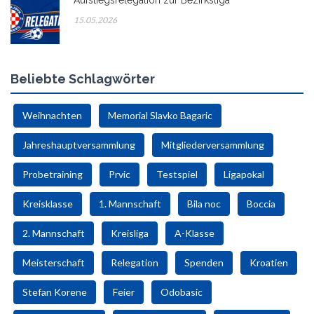
15.05.2026
Beliebte Schlagwörter
Weihnachten
Memorial Slavko Bagaric
Jahreshauptversammlung
Mitgliederversammlung
Probetraining
Prvic
Testspiel
Ligapokal
Kreisklasse
1. Mannschaft
Bila noc
Boccia
2. Mannschaft
Kreisliga
A-Klasse
Meisterschaft
Relegation
Spenden
Kroatien
Stefan Korene
Feier
Odobasic