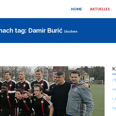
HOME
AKTUELLES
t nach tag: Damir Burić
löschen
K
S
H
J
L