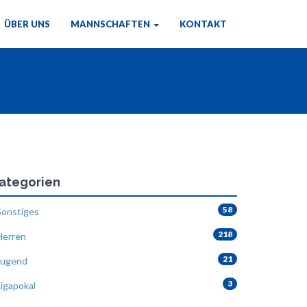
ÜBER UNS
MANNSCHAFTEN
KONTAKT
ategorien
58
onstiges
218
erren
21
ugend
3
igapokal