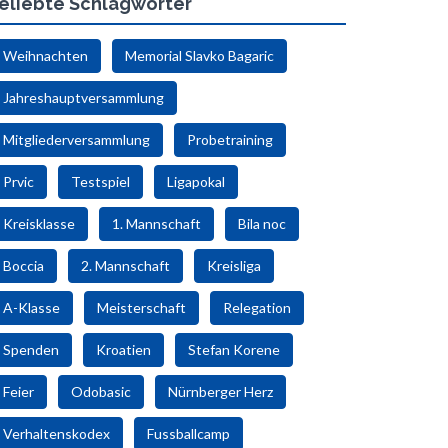
eliebte Schlagwörter
Weihnachten
Memorial Slavko Bagaric
Jahreshauptversammlung
Mitgliederversammlung
Probetraining
Prvic
Testspiel
Ligapokal
Kreisklasse
1. Mannschaft
Bila noc
Boccia
2. Mannschaft
Kreisliga
A-Klasse
Meisterschaft
Relegation
Spenden
Kroatien
Stefan Korene
Feier
Odobasic
Nürnberger Herz
Verhaltenskodex
Fussballcamp