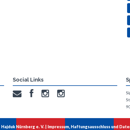
Social Links
S
Si
St
9
Hajduk Nürnberg e. V. |
Impressum, Haftungsausschluss und Date