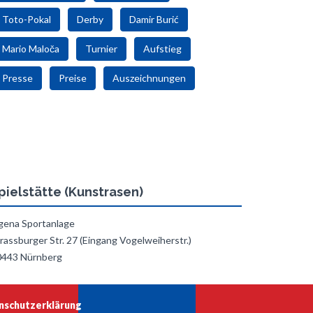
Toto-Pokal
Derby
Damir Burić
Mario Maloča
Turnier
Aufstieg
Presse
Preise
Auszeichnungen
pielstätte (Kunstrasen)
gena Sportanlage
rassburger Str. 27 (Eingang Vogelweiherstr.)
0443 Nürnberg
nschutzerklärung