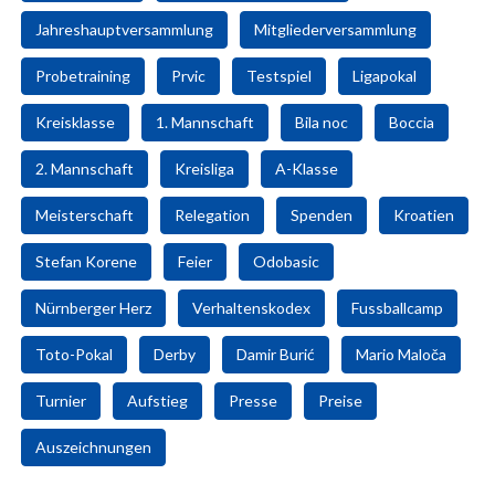
Jahreshauptversammlung
Mitgliederversammlung
Probetraining
Prvic
Testspiel
Ligapokal
Kreisklasse
1. Mannschaft
Bila noc
Boccia
2. Mannschaft
Kreisliga
A-Klasse
Meisterschaft
Relegation
Spenden
Kroatien
Stefan Korene
Feier
Odobasic
Nürnberger Herz
Verhaltenskodex
Fussballcamp
Toto-Pokal
Derby
Damir Burić
Mario Maloča
Turnier
Aufstieg
Presse
Preise
Auszeichnungen