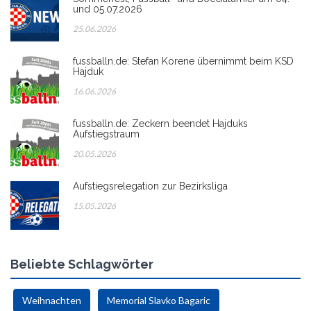
und 05.07.2026
25.06.2026
fussballn.de: Stefan Korene übernimmt beim KSD
Hajduk
16.06.2026
fussballn.de: Zeckern beendet Hajduks
Aufstiegstraum
20.05.2026
Aufstiegsrelegation zur Bezirksliga
15.05.2026
Beliebte Schlagwörter
Weihnachten
Memorial Slavko Bagaric