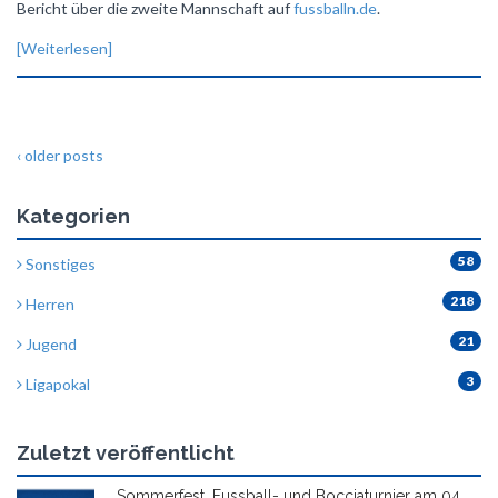
Bericht über die zweite Mannschaft auf
fussballn.de
.
[Weiterlesen]
‹ older posts
Kategorien
58
Sonstiges
218
Herren
21
Jugend
3
Ligapokal
Zuletzt veröffentlicht
Sommerfest, Fussball- und Bocciaturnier am 04.