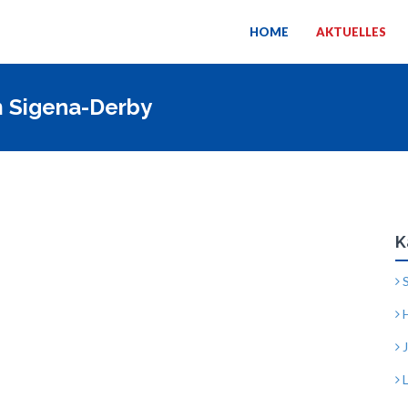
HOME
AKTUELLES
m Sigena-Derby
K
S
H
J
L