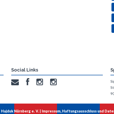
Social Links
S
Si
St
9
Hajduk Nürnberg e. V. |
Impressum, Haftungsausschluss und Date