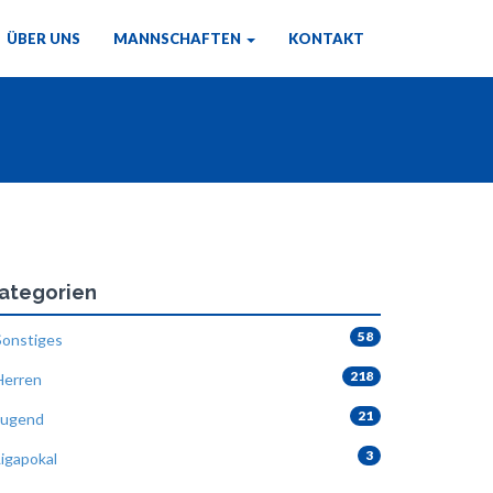
ÜBER UNS
MANNSCHAFTEN
KONTAKT
ategorien
58
onstiges
218
erren
21
ugend
3
igapokal