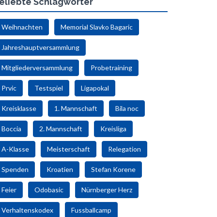
eliebte Schlagwörter
Weihnachten
Memorial Slavko Bagaric
Jahreshauptversammlung
Mitgliederversammlung
Probetraining
Prvic
Testspiel
Ligapokal
Kreisklasse
1. Mannschaft
Bila noc
Boccia
2. Mannschaft
Kreisliga
A-Klasse
Meisterschaft
Relegation
Spenden
Kroatien
Stefan Korene
Feier
Odobasic
Nürnberger Herz
Verhaltenskodex
Fussballcamp