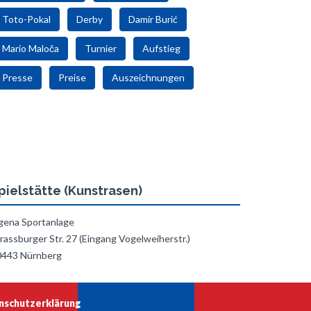
Toto-Pokal
Derby
Damir Burić
Mario Maloča
Turnier
Aufstieg
Presse
Preise
Auszeichnungen
pielstätte (Kunstrasen)
gena Sportanlage
rassburger Str. 27 (Eingang Vogelweiherstr.)
0443 Nürnberg
nschutzerklärung