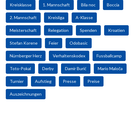
Kreisklasse
1. Mannschaft
Bila noc
Boccia
2. Mannschaft
Kreisliga
A-Klasse
Meisterschaft
Relegation
Spenden
Kroatien
Stefan Korene
Feier
Odobasic
Nürnberger Herz
Verhaltenskodex
Fussballcamp
Toto-Pokal
Derby
Damir Burić
Mario Maloča
Turnier
Aufstieg
Presse
Preise
Auszeichnungen