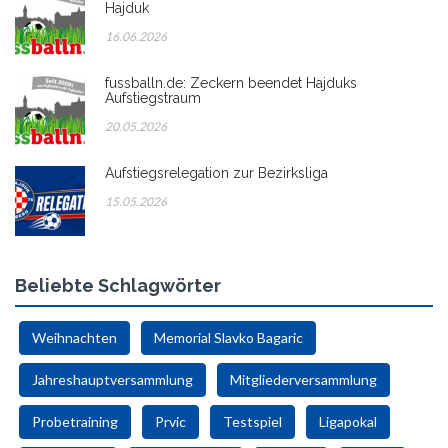
Hajduk
16.06.2026
fussballn.de: Zeckern beendet Hajduks
Aufstiegstraum
20.05.2026
Aufstiegsrelegation zur Bezirksliga
15.05.2026
Beliebte Schlagwörter
Weihnachten
Memorial Slavko Bagaric
Jahreshauptversammlung
Mitgliederversammlung
Probetraining
Prvic
Testspiel
Ligapokal