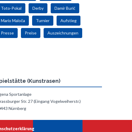
Toto-Pokal
Derby
Damir Burić
Mario Maloča
Turnier
Aufstieg
Presse
Preise
Auszeichnungen
pielstätte (Kunstrasen)
gena Sportanlage
rassburger Str. 27 (Eingang Vogelweiherstr.)
0443 Nürnberg
nschutzerklärung