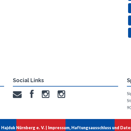
Social Links
S
Si
St
9
Hajduk Nürnberg e. V. |
Impressum, Haftungsausschluss und Date