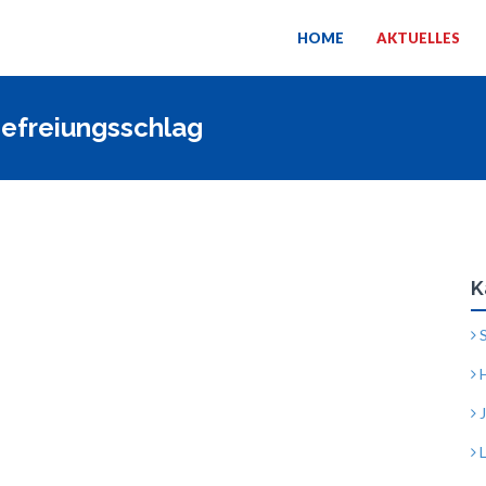
HOME
AKTUELLES
Befreiungsschlag
K
S
H
J
L