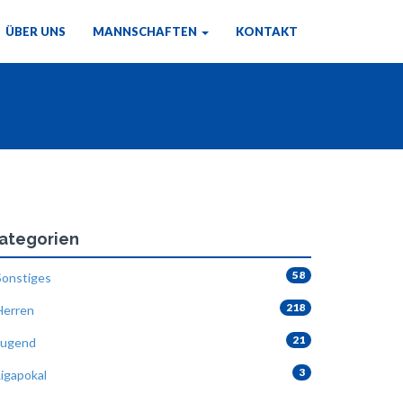
ÜBER UNS
MANNSCHAFTEN
KONTAKT
ategorien
58
onstiges
218
erren
21
ugend
3
igapokal