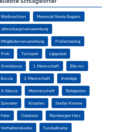
eliebte Schlagwörter
Weihnachten
Memorial Slavko Bagaric
Jahreshauptversammlung
Mitgliederversammlung
Probetraining
Prvic
Testspiel
Ligapokal
Kreisklasse
1. Mannschaft
Bila noc
Boccia
2. Mannschaft
Kreisliga
A-Klasse
Meisterschaft
Relegation
Spenden
Kroatien
Stefan Korene
Feier
Odobasic
Nürnberger Herz
Verhaltenskodex
Fussballcamp