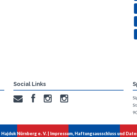
Social Links
S
Si
St
9
Hajduk Nürnberg e. V. |
Impressum, Haftungsausschluss und Date