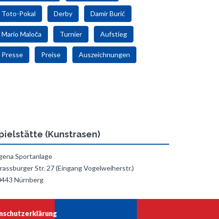
Toto-Pokal
Derby
Damir Burić
Mario Maloča
Turnier
Aufstieg
Presse
Preise
Auszeichnungen
pielstätte (Kunstrasen)
gena Sportanlage
rassburger Str. 27 (Eingang Vogelweiherstr.)
0443 Nürnberg
nschutzerklärung