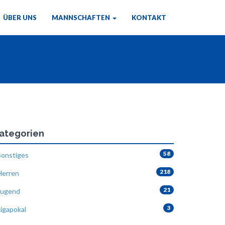
ÜBER UNS
MANNSCHAFTEN
KONTAKT
ategorien
58
onstiges
218
erren
21
ugend
3
igapokal