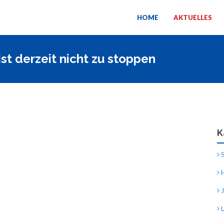
HOME
AKTUELLES
st derzeit nicht zu stoppen
K
S
H
J
L