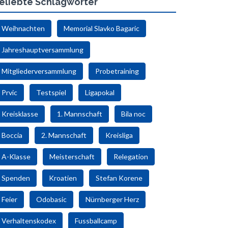
eliebte Schlagwörter
Weihnachten
Memorial Slavko Bagaric
Jahreshauptversammlung
Mitgliederversammlung
Probetraining
Prvic
Testspiel
Ligapokal
Kreisklasse
1. Mannschaft
Bila noc
Boccia
2. Mannschaft
Kreisliga
A-Klasse
Meisterschaft
Relegation
Spenden
Kroatien
Stefan Korene
Feier
Odobasic
Nürnberger Herz
Verhaltenskodex
Fussballcamp