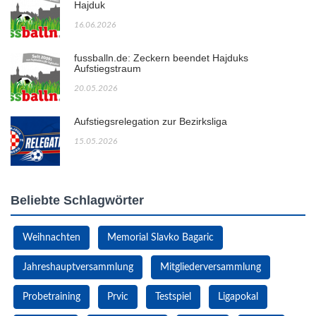
Hajduk
16.06.2026
fussballn.de: Zeckern beendet Hajduks
Aufstiegstraum
20.05.2026
Aufstiegsrelegation zur Bezirksliga
15.05.2026
Beliebte Schlagwörter
Weihnachten
Memorial Slavko Bagaric
Jahreshauptversammlung
Mitgliederversammlung
Probetraining
Prvic
Testspiel
Ligapokal