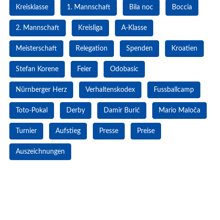
Kreisklasse
1. Mannschaft
Bila noc
Boccia
2. Mannschaft
Kreisliga
A-Klasse
Meisterschaft
Relegation
Spenden
Kroatien
Stefan Korene
Feier
Odobasic
Nürnberger Herz
Verhaltenskodex
Fussballcamp
Toto-Pokal
Derby
Damir Burić
Mario Maloča
Turnier
Aufstieg
Presse
Preise
Auszeichnungen