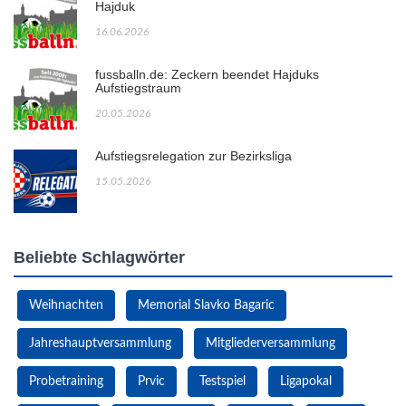
Hajduk
16.06.2026
fussballn.de: Zeckern beendet Hajduks
Aufstiegstraum
20.05.2026
Aufstiegsrelegation zur Bezirksliga
15.05.2026
Beliebte Schlagwörter
Weihnachten
Memorial Slavko Bagaric
Jahreshauptversammlung
Mitgliederversammlung
Probetraining
Prvic
Testspiel
Ligapokal