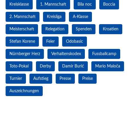
Kreisklasse
1. Mannschaft
Bila noc
Boccia
2. Mannschaft
Kreisliga
A-Klasse
Meisterschaft
Relegation
Spenden
Kroatien
Stefan Korene
Feier
Odobasic
Nürnberger Herz
Verhaltenskodex
Fussballcamp
Toto-Pokal
Derby
Damir Burić
Mario Maloča
Turnier
Aufstieg
Presse
Preise
Auszeichnungen