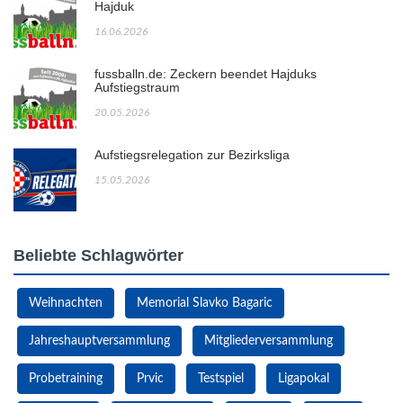
Hajduk
16.06.2026
fussballn.de: Zeckern beendet Hajduks
Aufstiegstraum
20.05.2026
Aufstiegsrelegation zur Bezirksliga
15.05.2026
Beliebte Schlagwörter
Weihnachten
Memorial Slavko Bagaric
Jahreshauptversammlung
Mitgliederversammlung
Probetraining
Prvic
Testspiel
Ligapokal