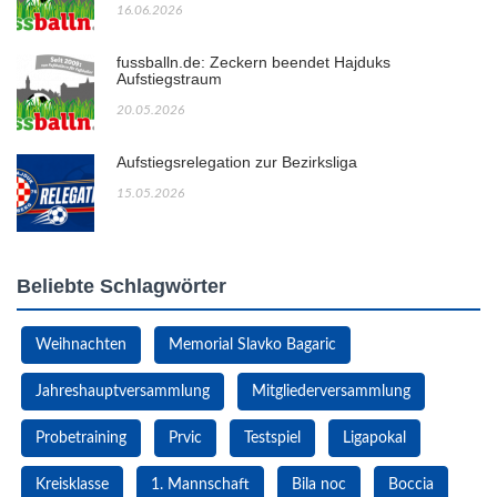
16.06.2026
fussballn.de: Zeckern beendet Hajduks
Aufstiegstraum
20.05.2026
Aufstiegsrelegation zur Bezirksliga
15.05.2026
Beliebte Schlagwörter
Weihnachten
Memorial Slavko Bagaric
Jahreshauptversammlung
Mitgliederversammlung
Probetraining
Prvic
Testspiel
Ligapokal
Kreisklasse
1. Mannschaft
Bila noc
Boccia