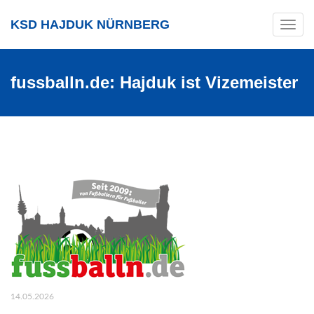
KSD HAJDUK NÜRNBERG
Toggle
navig
fussballn.de: Hajduk ist Vizemeister
14.05.2026