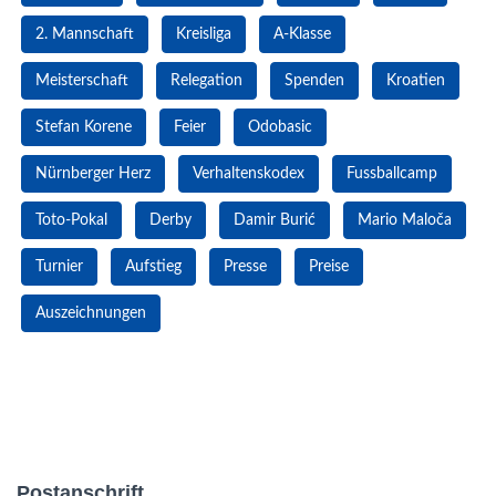
2. Mannschaft
Kreisliga
A-Klasse
Meisterschaft
Relegation
Spenden
Kroatien
Stefan Korene
Feier
Odobasic
Nürnberger Herz
Verhaltenskodex
Fussballcamp
Toto-Pokal
Derby
Damir Burić
Mario Maloča
Turnier
Aufstieg
Presse
Preise
Auszeichnungen
Postanschrift