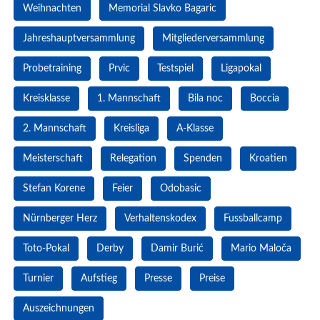
Weihnachten
Memorial Slavko Bagaric
Jahreshauptversammlung
Mitgliederversammlung
Probetraining
Prvic
Testspiel
Ligapokal
Kreisklasse
1. Mannschaft
Bila noc
Boccia
2. Mannschaft
Kreisliga
A-Klasse
Meisterschaft
Relegation
Spenden
Kroatien
Stefan Korene
Feier
Odobasic
Nürnberger Herz
Verhaltenskodex
Fussballcamp
Toto-Pokal
Derby
Damir Burić
Mario Maloča
Turnier
Aufstieg
Presse
Preise
Auszeichnungen