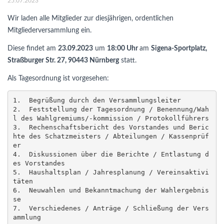
25.07.2023
Wir laden alle Mitglieder zur diesjährigen, ordentlichen
Mitgliederversammlung ein.
Diese findet am
23.09.2023
um
18:00 Uhr
am
Sigena-Sportplatz,
Straßburger Str. 27, 90443 Nürnberg
statt.
Als Tagesordnung ist vorgesehen:
1.  Begrüßung durch den Versammlungsleiter

2.  Feststellung der Tagesordnung / Benennung/Wah
l des Wahlgremiums/-kommission / Protokollführers

3.  Rechenschaftsbericht des Vorstandes und Beric
hte des Schatzmeisters / Abteilungen / Kassenprüf
er

4.  Diskussionen über die Berichte / Entlastung d
es Vorstandes

5.  Haushaltsplan / Jahresplanung / Vereinsaktivi
täten

6.  Neuwahlen und Bekanntmachung der Wahlergebnis
se

7.  Verschiedenes / Anträge / Schließung der Vers
ammlung