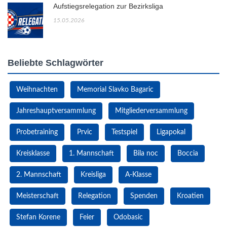
Aufstiegsrelegation zur Bezirksliga
15.05.2026
Beliebte Schlagwörter
Weihnachten
Memorial Slavko Bagaric
Jahreshauptversammlung
Mitgliederversammlung
Probetraining
Prvic
Testspiel
Ligapokal
Kreisklasse
1. Mannschaft
Bila noc
Boccia
2. Mannschaft
Kreisliga
A-Klasse
Meisterschaft
Relegation
Spenden
Kroatien
Stefan Korene
Feier
Odobasic