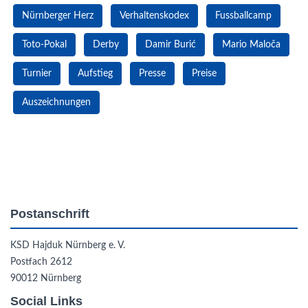
Nürnberger Herz
Verhaltenskodex
Fussballcamp
Toto-Pokal
Derby
Damir Burić
Mario Maloča
Turnier
Aufstieg
Presse
Preise
Auszeichnungen
Postanschrift
KSD Hajduk Nürnberg e. V.
Postfach 2612
90012 Nürnberg
Social Links